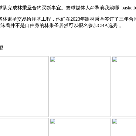
布，球队完成林秉圣合约买断事宜。
篮球媒体人@导演我躺哪_basket
将林秉圣交易给洋基工程，他们在2023年跟林秉圣签订了三年
着并不是自由身的林秉圣居然可以报名参加CBA选秀 ​​​。
盟