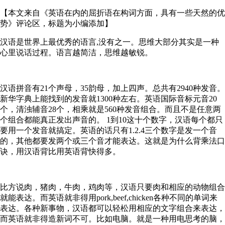
【本文来自《英语在内的屈折语在构词方面，具有一些天然的优
势》评论区，标题为小编添加】
汉语是世界上最优秀的语言,没有之一。思维大部分其实是一种
心里说话过程。语言越简洁，思维越敏锐。
汉语拼音有21个声母，35韵母，加上四声。总共有2940种发音。
新华字典上能找到的发音就1300种左右。英语国际音标元音20
个，清浊辅音28个，相乘就是560种发音组合。而且不是任意两
个组合都能真正发出声音的。 1到10这十个数字，汉语每个都只
要用一个发音就搞定。英语的话只有1.2.4三个数字是发一个音
的，其他都要发两个或三个音才能表达。这就是为什么背乘法口
诀，用汉语背比用英语背快得多。
比方说肉，猪肉，牛肉，鸡肉等，汉语只要肉和相应的动物组合
就能表达。而英语就非得用pork,beef,chicken各种不同的单词来
表达。各种新事物，汉语都可以轻松用相应的文字组合来表达，
而英语就非得造新词不可。比如电脑。就是一种用电思考的脑，