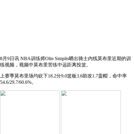
8月9日讯 NBA训练师Olin Simplis晒出骑士内线莫布里近期的训
练视频，视频中莫布里苦练中远距离投篮。
上赛季莫布里场均砍下18.2分9.0篮板3.6助攻1.7盖帽，命中率
54.6/29.7/60.6%。