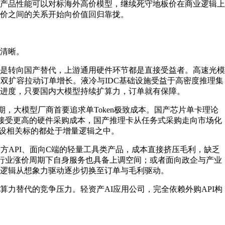
平。当产品性能可以对标海外高价模型，继续死守地板价在商业逻辑上
价之间的关系开始向价值回归靠拢。
清晰。
是转向国产替代，上游通用硬件环节都是直接受益者。高速光模
双扩容拉动订单增长。液冷与IDC基础设施受益于高密度推理集
进度，只要国内大模型持续扩算力，订单就有保障。
，大模型厂商首要追求单Token极致成本。国产芯片单卡理论
以接受更高的硬件采购成本，国产推理卡从任务式采购走向市场化
算建设相关标的都处于增量逻辑之中。
方API、面向C端的轻量工具类产品，成本直接挤压毛利，缺乏
，行业涨价周期下自身服务也具备上调空间；或者面向政企与产业
逻辑从想象力驱动逐步切换至订单与毛利驱动。
力替代的竞争压力。轻资产AI应用公司，完全依赖外购API构