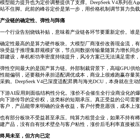
模型能力提升也为定价调整提供了支撑。DeepSeek V4系
站不住脚。此前的峰谷定价是第一步，用价格机制调节算力负载
产业链的确定性、弹性与阵痛
一个行业告别烧钱补贴，意味着产业链各环节要重新定价。谁是
确定性最高的是算力硬件板块。大模型厂商涨价改善现金流，有
块受益于推理集群规模扩张，节点间数据传输量随算力增长同步
群建设，单机柜功率密度持续提升，风冷方案已无法满足需求，
弹性空间最大的是国产算力链。外部制裁背景下，高端GPU供给
性能偏弱，还要额外承担适配调优成本，商业上很难跑赢存量英
采购。DeepSeek V4已深度适配昇腾与海光DCU，本身
下游AI应用则面临结构性分化。涨价不会催生全行业商业化的
向下游传导的定价权，这类标的短期承压。真正受益的公司需要
客户，产品能带来明确的业务收益，客户付费意愿强，成本上涨
也有部分板块不受益甚至承压。纯算力租赁企业，如果不持有稀
建产品，没有自有技术壁垒与客户粘性，涨价后毛利率直接被压
终局未至，但方向已定