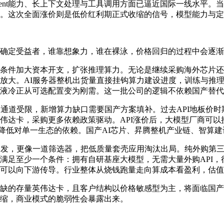
列在Agent能力、长上下文处理与工具调用方面已逼近国际一线水
。这次全面涨价则是低价红利期正式收缩的信号，模型能力与定
确定受益者，谁靠想象力，谁在裸泳，价格回归的过程中会逐渐
条件加大资本开支，扩张推理算力。无论是继续采购海外芯片还
放大。AI服务器整机出货量直接挂钩算力建设进度，训练与推理
液冷正从可选配置变为刚需。这一批公司的逻辑不依赖国产替代
通道受限，新增算力缺口需要国产方案填补。过去API地板价时期
伟达卡，采购更多依赖政策驱动。API涨价后，大模型厂商可
就在主动降低对单一生态的依赖。国产AI芯片、昇腾整机产业链、智
爆发，更像一道筛选器，把低质量套壳应用淘汰出局。纯外购第三
满足至少一个条件：拥有自研基座大模型，无需大量外购API
可以向下游传导。行业整体从烧钱跑量走向算成本看盈利，估值
缺的存量英伟达卡，且客户结构以价格敏感型为主，将面临国产算
缩，商业模式的脆弱性会暴露出来。