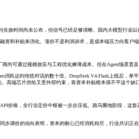
具体幅度与生效时间尚未公布，但信号已经足够清晰。国内大模型行
融资和补贴来消化。涨价不是利润诉求，是成本端压力向客户端
厂商尚可通过规模效应与工程优化摊薄成本。但在Agent场景普
n消耗达到传统对话的数十倍。DeepSeek V4-Flash上线后
的。高端芯片供给又受外部约束，靠资本补贴根本填不平这个缺
API价格，全行业定价中枢被一步步压低。跑马圈地阶段，这
同步调价的动向表明，资本的耐心已经消耗殆尽，行业共识正在从