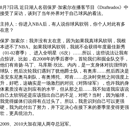
8月7日讯 近日湖人名宿保罗·加索尔在播客节目《Drafteados》中
接受了采访，谈到了当年外界对于自己球风的看法。
主持人：你进入NBA后，有人说你球风软弱，你个人对此有多
在意？
保罗·加索尔：我并没有太在意，因为如果我真球风软弱，我根
本进不了NBA。如果我球风软弱，我就不会获得年度最佳新秀
（01-02赛季）、进入全明星（6次）……所以，这些说法让我有
点惊讶。比如，在2008年的季后赛中，首轮我们和掘金队交手，
他们有肯扬·马丁、马库斯·坎比、内内，是一支身体对抗强悍的
球队；然后次轮我们遇到了犹他爵士队，有奥库……然后西决是
圣安东尼奥马刺队，有奥博托、邓肯……总决时突然之间强度上
升，好吧，这确实是一场激烈的对抗（对阵绿军），也许我的身
体素质没有达到应有的水平，但从那之后……我不知道我应该说
自己太软弱还是应该指出自己的不足，对吧？当时，因为输球，
我觉得媒体们说得有点过头了。所以，我意识到自己可以更强
硬，我为此付出了努力，并下定决心在接下来的赛季里变得更强
壮，更具统治力。
2009、2010大加在湖人两夺总冠军。